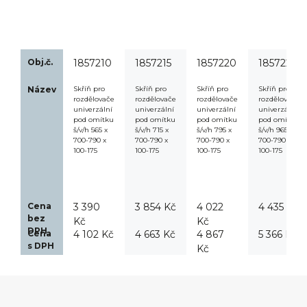
Obj.č.
1857210
1857215
1857220
1857225
Název
Skříň pro
Skříň pro
Skříň pro
Skříň pro
rozdělovače
rozdělovače
rozdělovače
rozdělovače
univerzální
univerzální
univerzální
univerzální
pod omítku
pod omítku
pod omítku
pod omítku
š/v/h 565 x
š/v/h 715 x
š/v/h 795 x
š/v/h 965 x
700-790 x
700-790 x
700-790 x
700-790 x
100-175
100-175
100-175
100-175
Cena
3 390
3 854 Kč
4 022
4 435 Kč
bez
Kč
Kč
DPH
Cena
4 102 Kč
4 663 Kč
4 867
5 366 Kč
s DPH
Kč