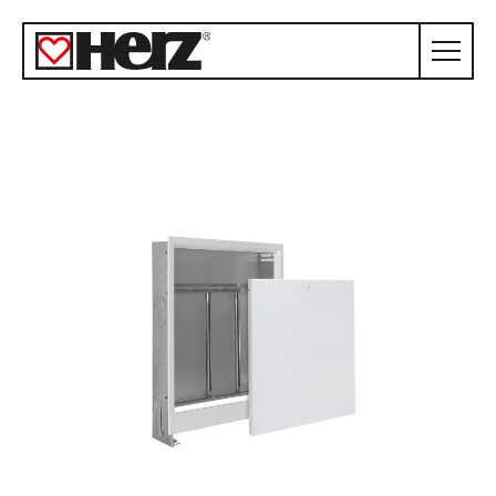
KONFIGURÁTOR
VIDEA
CENY
FAQ
O NÁS
KONTAKT
REALIZACE