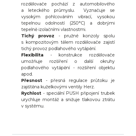
rozdělovače pochází z automobilového
a leteckého průmyslu. Vyznačuje se
vysokým pohlcováním vibrací, vysokou
tepelnou odolností (250°C) a dobrými
tepelně izolačními vlastnostmi.
Tichý provoz
- pružné konzoly
spolu
s kompozitovým tělem rozdělovače zajistí
tichý provoz podlahového vytápění.
Flexibilita
- konstrukce rozdělovače
umožňuje rozšíření o další okruhy
podlahového vytápění - rozšíření objektu
apod.
Přesnost
- přesná regulace průtoku je
zajištěna kuželkovými ventily Herz.
Rychlost
-
speciální PUSH připojení trubek
urychluje montáž a snižuje tlakovou ztrátu
v systému.