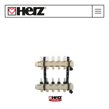
KONFIGURÁTOR
VIDEA
CENY
FAQ
O NÁS
KONTAKT
REALIZACE